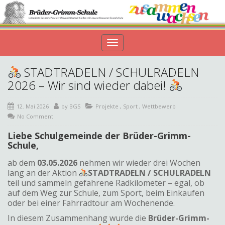
Toggle
navigation
STADTRADELN / SCHULRADELN
2026 – Wir sind wieder dabei!
12. Mai 2026
by
BGS
Projekte
,
Sport
,
Wettbewerb
No Comment
Liebe Schulgemeinde der Brüder-Grimm-
Schule,
ab dem
03.05.2026
nehmen wir wieder drei Wochen
lang an der Aktion
STADTRADELN / SCHULRADELN
teil und sammeln gefahrene Radkilometer – egal, ob
auf dem Weg zur Schule, zum Sport, beim Einkaufen
oder bei einer Fahrradtour am Wochenende.
In diesem Zusammenhang wurde die
Brüder-Grimm-