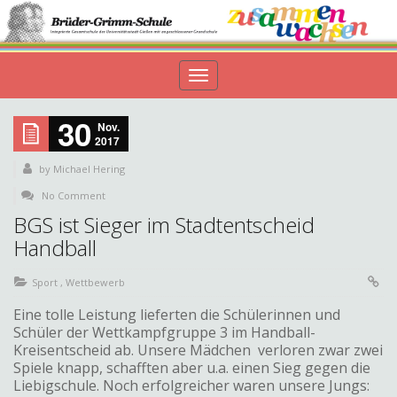
Toggle
navigation
30
Nov.
2017
by
Michael Hering
No Comment
BGS ist Sieger im Stadtentscheid
Handball
Sport
,
Wettbewerb
Eine tolle Leistung lieferten die Schülerinnen und
Schüler der Wettkampfgruppe 3 im Handball-
Kreisentscheid ab. Unsere Mädchen verloren zwar zwei
Spiele knapp, schafften aber u.a. einen Sieg gegen die
Liebigschule. Noch erfolgreicher waren unsere Jungs: