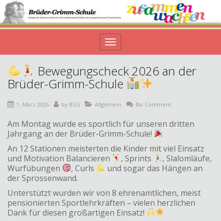
Toggle
navigation
Bewegungscheck 2026 an der
Brüder-Grimm-Schule
1. März 2026
by
BGS
Allgemein
No Comment
Am Montag wurde es sportlich für unseren dritten
Jahrgang an der Brüder-Grimm-Schule!
An 12 Stationen meisterten die Kinder mit viel Einsatz
und Motivation Balancieren
, Sprints
, Slalomläufe,
Wurfübungen
, Curls
und sogar das Hängen an
der Sprossenwand.
Unterstützt wurden wir von 8 ehrenamtlichen, meist
pensionierten Sportlehrkräften – vielen herzlichen
Dank für diesen großartigen Einsatz!